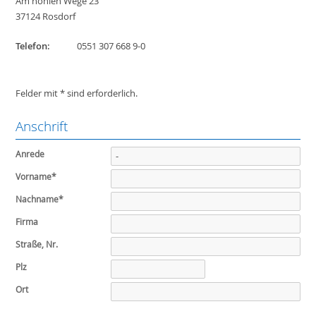
Am hohlen Wege 23
37124 Rosdorf
Telefon:
0551 307 668 9-0
Felder mit * sind erforderlich.
Anschrift
Anrede
Vorname
*
Nachname
*
Firma
Straße, Nr.
Plz
Ort